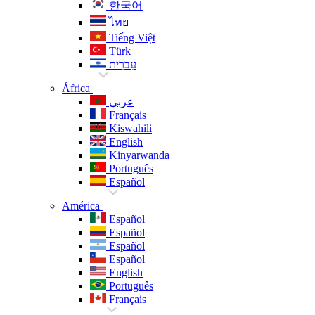
한국어
ไทย
Tiếng Việt
Türk
עִברִית
África
عربي
Français
Kiswahili
English
Kinyarwanda
Português
Español
América
Español
Español
Español
Español
English
Português
Français