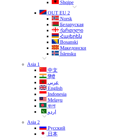
Shqipe
OUT EU 2
Norsk
Беларуская
ქართული
Հայերեն
Bosanski
Македонски
Íslensku
Asia 1
中文
हिंदी
عربي
English
Indonesia
Melayu
বাংলা
اردو
Asia 2
Русский
日本