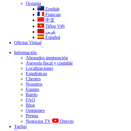
Oceanía
English
Français
中文
Tiếng Việt
عربي
Español
Oficina Virtual
Información
Abogados inmigración
Asesoría fiscal y contable
Localizaciones
Estadísticas
Clientes
Nosotros
Equipo
Barrio
FAQ
Blog
Opiniones
Prensa
Negocios TV
Directo
Tarifas