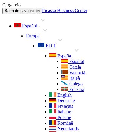
Cargando...
Picasso Business Center
Barra de navegación
Español
Europa
EU 1
España
Español
Català
Valencià
Baléà
Galego
Euskara
English
Deutsche
Français
Italiano
Polskie
Română
Nederlands