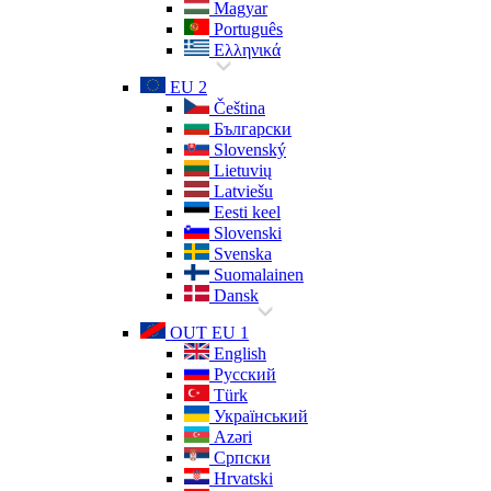
Magyar
Português
Ελληνικά
EU 2
Čeština
Български
Slovenský
Lietuvių
Latviešu
Eesti keel
Slovenski
Svenska
Suomalainen
Dansk
OUT EU 1
English
Русский
Türk
Український
Azəri
Српски
Hrvatski